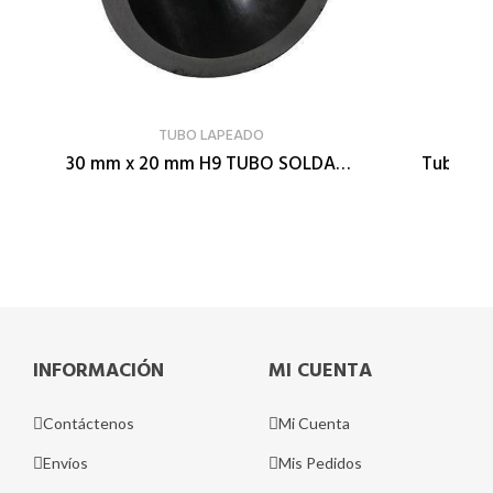
VER PRODUCTO
TUBO LAPEADO
30 mm x 20 mm H9 TUBO SOLDADO ESTIRADO EN FRIO
INFORMACIÓN
MI CUENTA
Contáctenos
Mi Cuenta
Envíos
Mis Pedidos