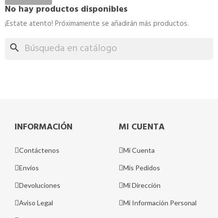
No hay productos disponibles
¡Estate atento! Próximamente se añadirán más productos.
search
INFORMACIÓN
MI CUENTA
Contáctenos
Mi Cuenta
Envíos
Mis Pedidos
Devoluciones
Mi Dirección
Aviso Legal
Mi Información Personal