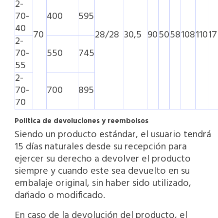
2-
70-
400
595
40
70
28/28
30,5
90
50
58
108
110
17
2-
70-
550
745
55
2-
70-
700
895
70
Política de devoluciones y reembolsos
Siendo un producto estándar, el usuario tendrá
15 días naturales desde su recepción para
ejercer su derecho a devolver el producto
siempre y cuando este sea devuelto en su
embalaje original, sin haber sido utilizado,
dañado o modificado.
En caso de la devolución del producto, el