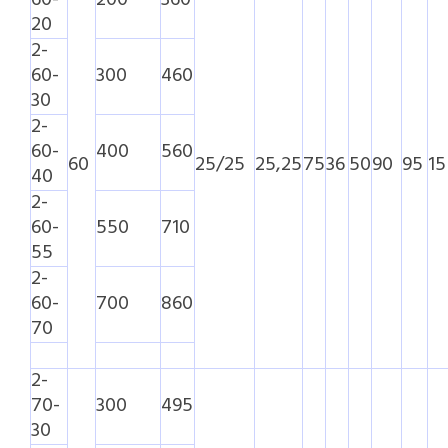
20
2-
60-
300
460
30
2-
60-
400
560
60
25/25
25,25
75
36
50
90
95
15
40
2-
60-
550
710
55
2-
60-
700
860
70
2-
70-
300
495
30