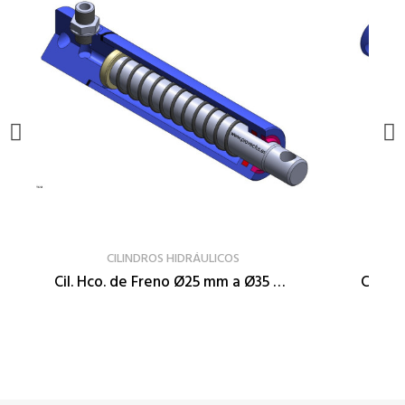
VER PRODUCTO
CILINDROS HIDRÁULICOS
Cil. Hco. de Freno Ø25 mm a Ø35 mm
Cil. H