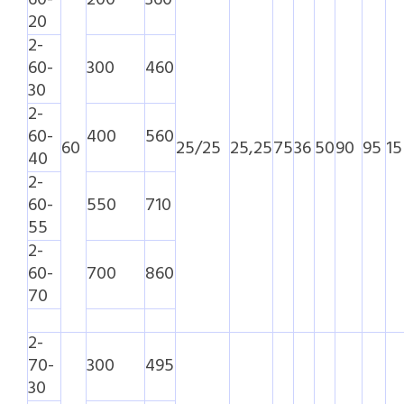
20
2-
60-
300
460
30
2-
60-
400
560
60
25/25
25,25
75
36
50
90
95
15
40
2-
60-
550
710
55
2-
60-
700
860
70
2-
70-
300
495
30