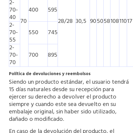
2-
70-
400
595
40
70
28/28
30,5
90
50
58
108
110
17
2-
70-
550
745
55
2-
70-
700
895
70
Política de devoluciones y reembolsos
Siendo un producto estándar, el usuario tendrá
15 días naturales desde su recepción para
ejercer su derecho a devolver el producto
siempre y cuando este sea devuelto en su
embalaje original, sin haber sido utilizado,
dañado o modificado.
En caso de la devolución del producto, el