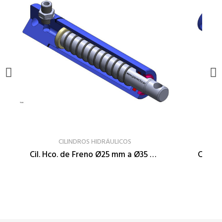
VER PRODUCTO
CILINDROS HIDRÁULICOS
Cil. Hco. de Freno Ø25 mm a Ø35 mm
Cil. H