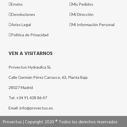
Envíos
Mis Pedidos
Devoluciones
Mi Dirección
Aviso Legal
Mi Información Personal
Política de Privacidad
VEN A VISITARNOS
Provectus Hydraulica SL
Calle Germán Pérez Carrasco, 63, Planta Baja
28027 Madrid
Tel: +34 91 438 86 47
Email: info@provectus.es
Provectus | Copyright 2020 ® Todos los derechos reservados