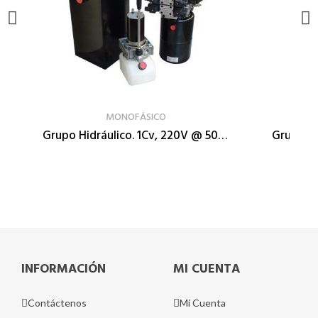
VER PRODUCTO
MONOFÁSICO
Grupo Hidráulico. 1Cv, 220V @ 50Hz, 8,4 cc/rev p:40bar
INFORMACIÓN
MI CUENTA
Contáctenos
Mi Cuenta